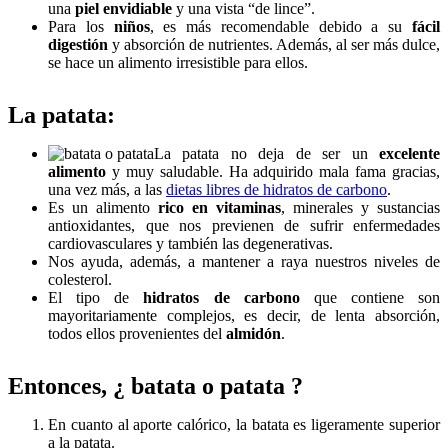
una
piel envidiable
y una vista “de lince”.
Para los
niños
, es más recomendable debido a su
fácil
digestión
y absorción de nutrientes. Además, al ser más dulce,
se hace un alimento irresistible para ellos.
La patata:
La patata no deja de ser un
excelente
alimento
y muy saludable. Ha adquirido mala fama gracias,
una vez más, a las
dietas libres de hidratos de carbono
.
Es un alimento
rico en vitaminas
, minerales y sustancias
antioxidantes, que nos previenen de sufrir enfermedades
cardiovasculares y también las degenerativas.
Nos ayuda, además, a mantener a raya nuestros niveles de
colesterol.
El tipo de
hidratos de carbono
que contiene son
mayoritariamente complejos, es decir, de lenta absorción,
todos ellos provenientes del
almidón
.
Entonces, ¿ batata o patata ?
En cuanto al aporte calórico, la batata es ligeramente superior
a la patata.