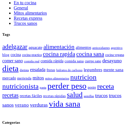
En tu cocina
General
Mitos alimentarios
Recetas express
Trucos sanos
Tags
adelgazar
alimentación
aguacate
alimentos
antioxidantes
aperitivo
cocina rapida
cocina sana
cocina
blog
cocina practica
cocina vegana
desayuno
comer sano
comida rápida
comida sana
cuerpo sano
comida real
dieta
ensalada
legumbres
mente sana
frutas
dietista
hidratos de carbono
nutricion
mitos
mercado
merienda
mitos alimentarios
perder peso
nutricionista
receta
postre
pasta
salud
recetas
trucos
trucos
recetas fáciles
recetas rápidas
semillas
vida sana
sanos
verano
verduras
Categorías