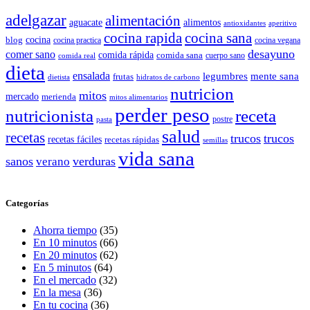
adelgazar
alimentación
aguacate
alimentos
antioxidantes
aperitivo
cocina rapida
cocina sana
cocina
blog
cocina practica
cocina vegana
desayuno
comer sano
comida rápida
comida sana
cuerpo sano
comida real
dieta
ensalada
legumbres
mente sana
frutas
dietista
hidratos de carbono
nutricion
mitos
mercado
merienda
mitos alimentarios
perder peso
nutricionista
receta
postre
pasta
salud
recetas
trucos
trucos
recetas fáciles
recetas rápidas
semillas
vida sana
sanos
verano
verduras
Categorías
Ahorra tiempo
(35)
En 10 minutos
(66)
En 20 minutos
(62)
En 5 minutos
(64)
En el mercado
(32)
En la mesa
(36)
En tu cocina
(36)