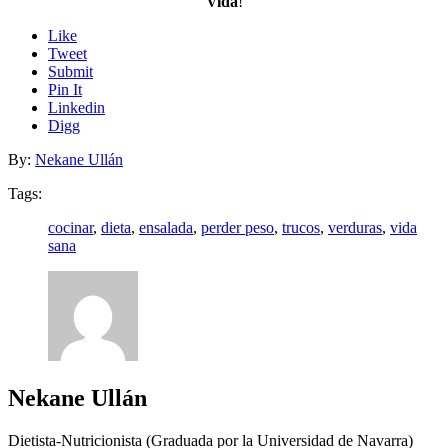
Vida
!
Like
Tweet
Submit
Pin It
Linkedin
Digg
By:
Nekane Ullán
Tags:
cocinar
,
dieta
,
ensalada
,
perder peso
,
trucos
,
verduras
,
vida
sana
Nekane Ullán
Dietista-Nutricionista (Graduada por la Universidad de Navarra)