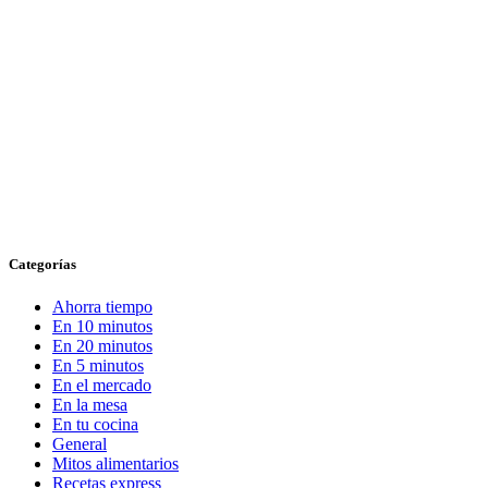
Categorías
Ahorra tiempo
En 10 minutos
En 20 minutos
En 5 minutos
En el mercado
En la mesa
En tu cocina
General
Mitos alimentarios
Recetas express