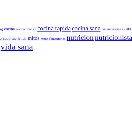
cocina rapida
cocina sana
come
cocina
og
cocina practica
cocina vegana
nutricion
nutricionist
mitos
ercado
merienda
mitos alimentarios
vida sana