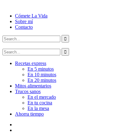
Cómete La Vida
Sobre mí
Contacto
Recetas express
En 5 minutos
En 10 minutos
En 20 minutos
Mitos alimentarios
Trucos sanos
En el mercado
En tu cocina
En la mesa
Ahorra tiempo