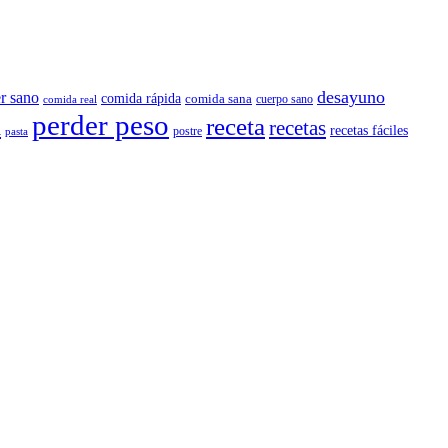
desayuno
r sano
comida rápida
comida sana
cuerpo sano
comida real
perder peso
a
receta
recetas
recetas fáciles
postre
pasta