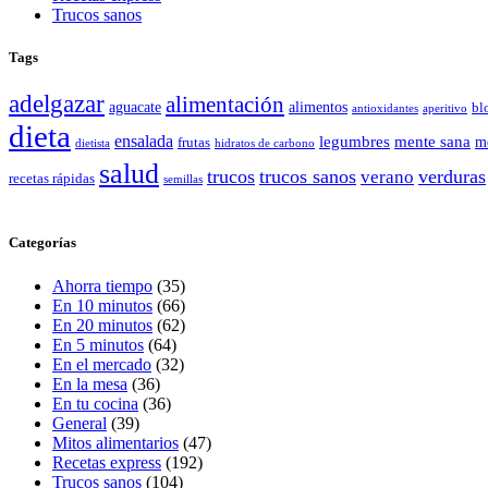
Trucos sanos
Tags
adelgazar
alimentación
aguacate
alimentos
bl
antioxidantes
aperitivo
dieta
ensalada
legumbres
mente sana
frutas
m
dietista
hidratos de carbono
salud
trucos
trucos sanos
verano
verduras
recetas rápidas
semillas
Categorías
Ahorra tiempo
(35)
En 10 minutos
(66)
En 20 minutos
(62)
En 5 minutos
(64)
En el mercado
(32)
En la mesa
(36)
En tu cocina
(36)
General
(39)
Mitos alimentarios
(47)
Recetas express
(192)
Trucos sanos
(104)