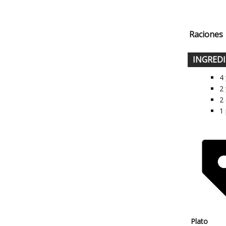
Raciones
INGRED
4
2
2
1
Plato