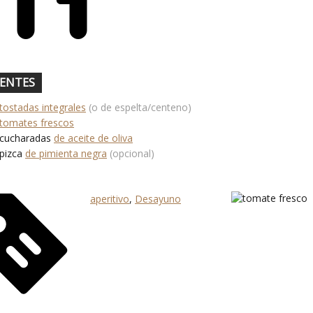
IENTES
tostadas integrales
(o de espelta/centeno)
tomates frescos
cucharadas
de aceite de oliva
pizca
de pimienta negra
(opcional)
aperitivo
,
Desayuno