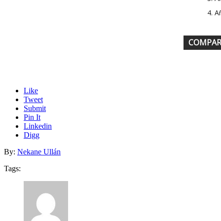
A
COMPAR
Like
Tweet
Submit
Pin It
Linkedin
Digg
By:
Nekane Ullán
Tags: