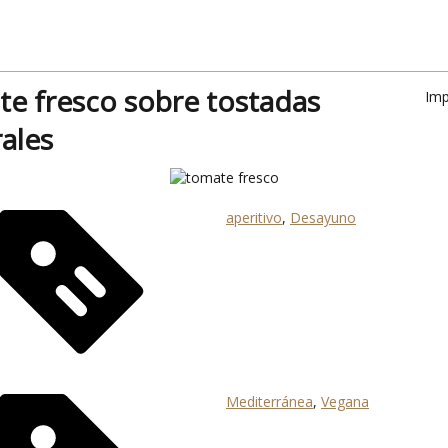
e fresco sobre tostadas
Imp
rales
aperitivo
,
Desayuno
Mediterránea
,
Vegana