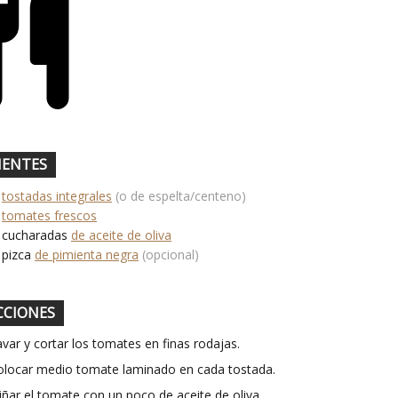
IENTES
tostadas integrales
(o de espelta/centeno)
tomates frescos
cucharadas
de aceite de oliva
pizca
de pimienta negra
(opcional)
CCIONES
var y cortar los tomates en finas rodajas.
olocar medio tomate laminado en cada tostada.
iñar el tomate con un poco de aceite de oliva.