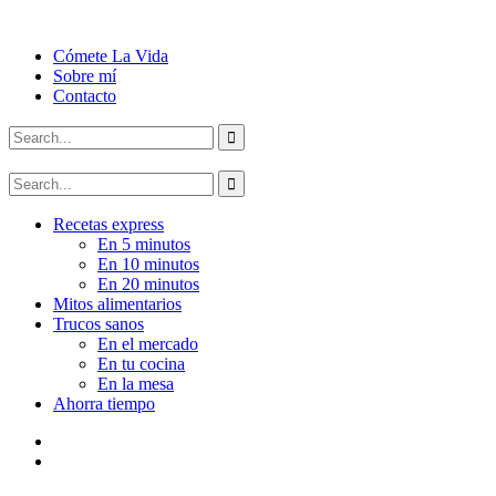
Cómete La Vida
Sobre mí
Contacto
Recetas express
En 5 minutos
En 10 minutos
En 20 minutos
Mitos alimentarios
Trucos sanos
En el mercado
En tu cocina
En la mesa
Ahorra tiempo