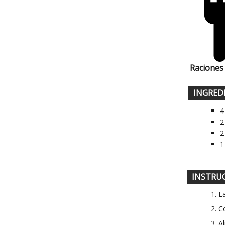
Raciones
INGRED
4
2
2
1
INSTRU
La
C
Al