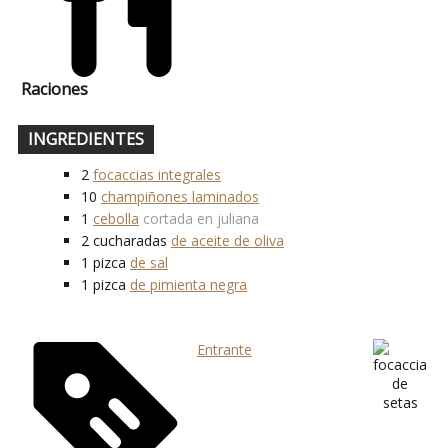
Raciones
INGREDIENTES
2
focaccias integrales
10
champiñones laminados
1
cebolla
cortada en juliana
2
cucharadas
de aceite de oliva
1
pizca
de sal
1
pizca
de pimienta negra
Entrante