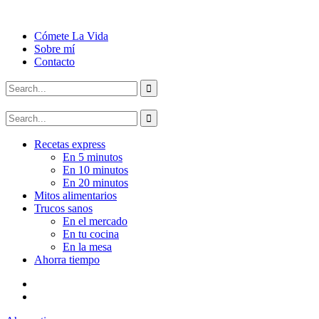
Cómete La Vida
Sobre mí
Contacto
Recetas express
En 5 minutos
En 10 minutos
En 20 minutos
Mitos alimentarios
Trucos sanos
En el mercado
En tu cocina
En la mesa
Ahorra tiempo