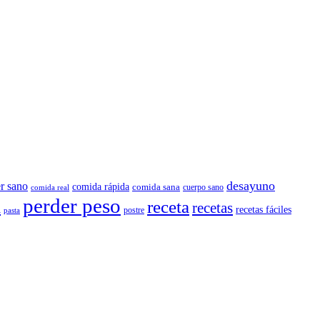
desayuno
r sano
comida rápida
comida sana
cuerpo sano
comida real
perder peso
a
receta
recetas
recetas fáciles
postre
pasta