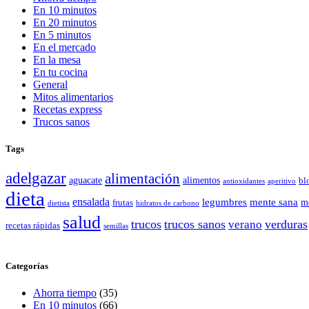
En 10 minutos
En 20 minutos
En 5 minutos
En el mercado
En la mesa
En tu cocina
General
Mitos alimentarios
Recetas express
Trucos sanos
Tags
adelgazar
alimentación
aguacate
alimentos
bl
antioxidantes
aperitivo
dieta
ensalada
legumbres
mente sana
frutas
m
dietista
hidratos de carbono
salud
trucos
trucos sanos
verano
verduras
recetas rápidas
semillas
Categorías
Ahorra tiempo
(35)
En 10 minutos
(66)