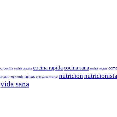
cocina rapida
cocina sana
come
cocina
og
cocina practica
cocina vegana
nutricion
nutricionist
mitos
ercado
merienda
mitos alimentarios
vida sana