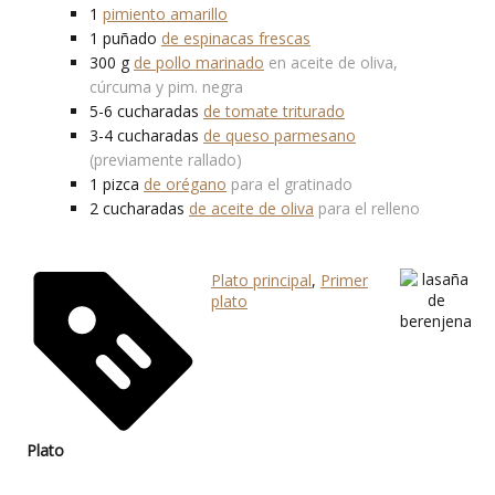
1
pimiento amarillo
1
puñado
de espinacas frescas
300
g
de pollo marinado
en aceite de oliva,
cúrcuma y pim. negra
5-6
cucharadas
de tomate triturado
3-4
cucharadas
de queso parmesano
(previamente rallado)
1
pizca
de orégano
para el gratinado
2
cucharadas
de aceite de oliva
para el relleno
Plato principal
,
Primer
plato
Plato