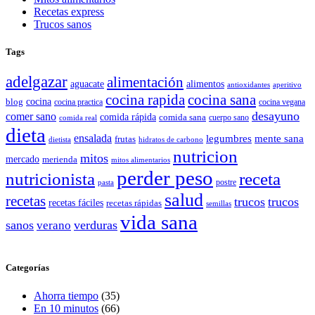
Recetas express
Trucos sanos
Tags
adelgazar
alimentación
aguacate
alimentos
antioxidantes
aperitivo
cocina rapida
cocina sana
cocina
blog
cocina practica
cocina vegana
desayuno
comer sano
comida rápida
comida sana
cuerpo sano
comida real
dieta
ensalada
legumbres
mente sana
frutas
dietista
hidratos de carbono
nutricion
mitos
mercado
merienda
mitos alimentarios
perder peso
nutricionista
receta
postre
pasta
salud
recetas
trucos
trucos
recetas fáciles
recetas rápidas
semillas
vida sana
sanos
verano
verduras
Categorías
Ahorra tiempo
(35)
En 10 minutos
(66)