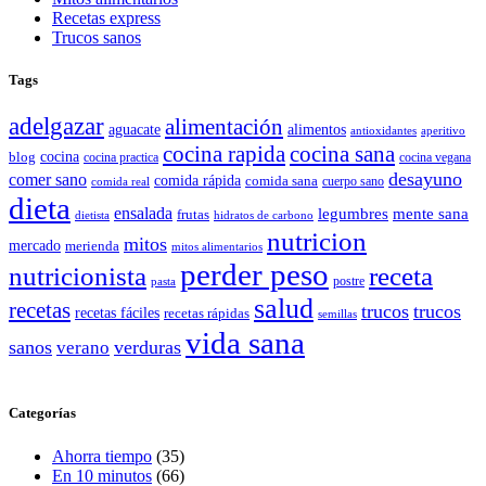
Recetas express
Trucos sanos
Tags
adelgazar
alimentación
aguacate
alimentos
antioxidantes
aperitivo
cocina rapida
cocina sana
cocina
blog
cocina practica
cocina vegana
desayuno
comer sano
comida rápida
comida sana
cuerpo sano
comida real
dieta
ensalada
legumbres
mente sana
frutas
dietista
hidratos de carbono
nutricion
mitos
mercado
merienda
mitos alimentarios
perder peso
nutricionista
receta
postre
pasta
salud
recetas
trucos
trucos
recetas fáciles
recetas rápidas
semillas
vida sana
sanos
verano
verduras
Categorías
Ahorra tiempo
(35)
En 10 minutos
(66)