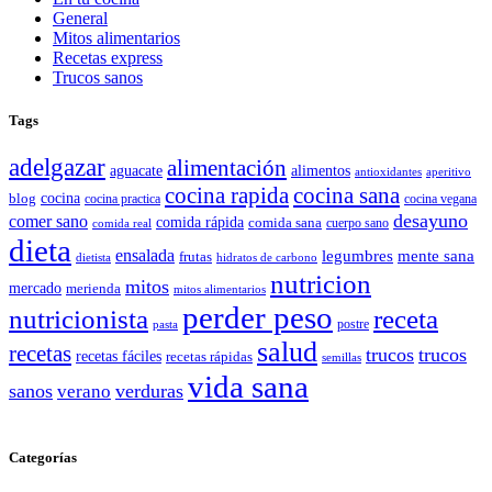
General
Mitos alimentarios
Recetas express
Trucos sanos
Tags
adelgazar
alimentación
aguacate
alimentos
antioxidantes
aperitivo
cocina rapida
cocina sana
cocina
blog
cocina practica
cocina vegana
desayuno
comer sano
comida rápida
comida sana
cuerpo sano
comida real
dieta
ensalada
legumbres
mente sana
frutas
dietista
hidratos de carbono
nutricion
mitos
mercado
merienda
mitos alimentarios
perder peso
nutricionista
receta
postre
pasta
salud
recetas
trucos
trucos
recetas fáciles
recetas rápidas
semillas
vida sana
sanos
verano
verduras
Categorías