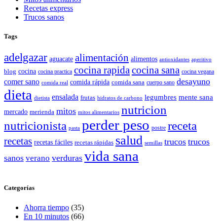
Recetas express
Trucos sanos
Tags
adelgazar
alimentación
aguacate
alimentos
antioxidantes
aperitivo
cocina rapida
cocina sana
cocina
blog
cocina practica
cocina vegana
desayuno
comer sano
comida rápida
comida sana
cuerpo sano
comida real
dieta
ensalada
legumbres
mente sana
frutas
dietista
hidratos de carbono
nutricion
mitos
mercado
merienda
mitos alimentarios
perder peso
nutricionista
receta
postre
pasta
salud
recetas
trucos
trucos
recetas fáciles
recetas rápidas
semillas
vida sana
sanos
verano
verduras
Categorías
Ahorra tiempo
(35)
En 10 minutos
(66)