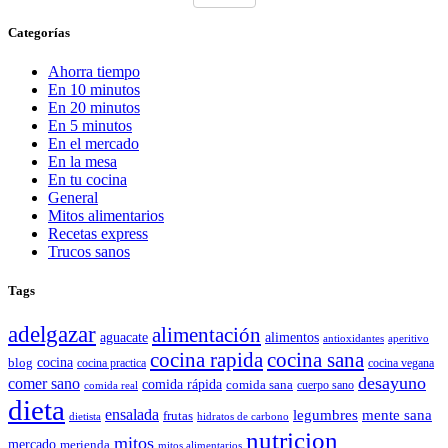
Categorías
Ahorra tiempo
En 10 minutos
En 20 minutos
En 5 minutos
En el mercado
En la mesa
En tu cocina
General
Mitos alimentarios
Recetas express
Trucos sanos
Tags
adelgazar
alimentación
aguacate
alimentos
antioxidantes
aperitivo
cocina rapida
cocina sana
cocina
blog
cocina practica
cocina vegana
desayuno
comer sano
comida rápida
comida sana
cuerpo sano
comida real
dieta
ensalada
legumbres
mente sana
frutas
dietista
hidratos de carbono
nutricion
mitos
mercado
merienda
mitos alimentarios