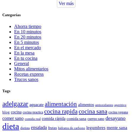
Ver más
Categorías
Ahorra tiempo
En 10 minutos
En 20 minutos
En 5 minutos
En el mercado
En la mesa
En tu cocina
General
Mitos alimentarios
Recetas express
Trucos sanos
Tags
adelgazar
alimentación
aguacate
alimentos
antioxidantes
aperitivo
cocina rapida
cocina sana
cocina
blog
cocina practica
cocina vegana
desayuno
comer sano
comida rápida
comida sana
cuerpo sano
comida real
dieta
ensalada
legumbres
mente sana
frutas
dietista
hidratos de carbono