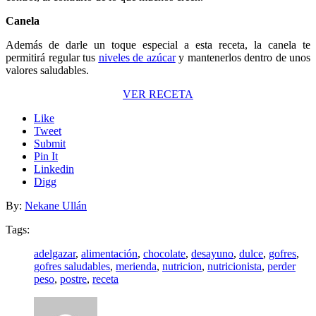
Canela
Además de darle un toque especial a esta receta, la canela te
permitirá regular tus
niveles de azúcar
y mantenerlos dentro de unos
valores saludables.
VER RECETA
Like
Tweet
Submit
Pin It
Linkedin
Digg
By:
Nekane Ullán
Tags:
adelgazar
,
alimentación
,
chocolate
,
desayuno
,
dulce
,
gofres
,
gofres saludables
,
merienda
,
nutricion
,
nutricionista
,
perder
peso
,
postre
,
receta