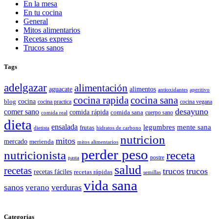
En la mesa
En tu cocina
General
Mitos alimentarios
Recetas express
Trucos sanos
Tags
adelgazar
alimentación
aguacate
alimentos
antioxidantes
aperitivo
cocina rapida
cocina sana
cocina
blog
cocina practica
cocina vegana
desayuno
comer sano
comida rápida
comida sana
cuerpo sano
comida real
dieta
ensalada
legumbres
mente sana
frutas
dietista
hidratos de carbono
nutricion
mitos
mercado
merienda
mitos alimentarios
perder peso
nutricionista
receta
postre
pasta
salud
recetas
trucos
trucos
recetas fáciles
recetas rápidas
semillas
vida sana
sanos
verano
verduras
Categorías