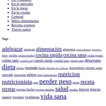
En el mercado
En la mesa
En tu cocina
General
Mitos alimentarios
Recetas express
Trucos sanos
Tags
adelgazar
alimentación
aguacate
alimentos
antioxidantes
aperitivo
cocina rapida
cocina sana
cocina
blog
cocina practica
cocina vegana
desayuno
comer sano
comida rápida
comida sana
cuerpo sano
comida real
dieta
ensalada
legumbres
mente sana
frutas
dietista
hidratos de carbono
nutricion
mitos
mercado
merienda
mitos alimentarios
perder peso
nutricionista
receta
postre
pasta
salud
recetas
trucos
trucos
recetas fáciles
recetas rápidas
semillas
vida sana
sanos
verano
verduras