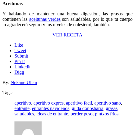
Aceitunas
Y hablando de mantener una buena digestión, las grasas que
contienen las
aceitunas verdes
son saludables, por lo que tu cuerpo
lo agradecerá seguro y tus niveles de colesterol, también.
VER RECETA
Like
Tweet
Submit
Pin It
Linkedin
Digg
By:
Nekane Ullán
Tags:
aperitivo
,
aperitivo expres
,
aperitivo facil
,
aperitivo sano
,
entrante
,
entrantes navideños
,
gilda donostiarra
,
grasas
saludables
,
ideas de entrante
,
perder peso
,
pintxos fríos