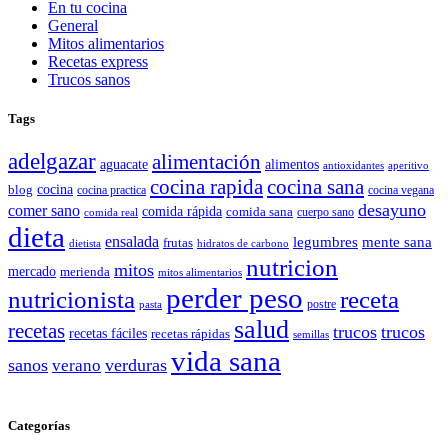
En tu cocina
General
Mitos alimentarios
Recetas express
Trucos sanos
Tags
adelgazar
alimentación
aguacate
alimentos
antioxidantes
aperitivo
cocina rapida
cocina sana
cocina
blog
cocina practica
cocina vegana
desayuno
comer sano
comida rápida
comida sana
cuerpo sano
comida real
dieta
ensalada
legumbres
mente sana
frutas
dietista
hidratos de carbono
nutricion
mitos
mercado
merienda
mitos alimentarios
perder peso
nutricionista
receta
postre
pasta
salud
recetas
trucos
trucos
recetas fáciles
recetas rápidas
semillas
vida sana
sanos
verano
verduras
Categorías