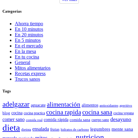
Categorías
Ahorra tiempo
En 10 minutos
En 20 minutos
En 5 minutos
En el mercado
En la mesa
En tu cocina
General
Mitos alimentarios
Recetas express
Trucos sanos
Tags
adelgazar
alimentación
aguacate
alimentos
antioxidantes
aperitivo
cocina rapida
cocina sana
cocina
blog
cocina practica
cocina vegana
desayuno
comer sano
comida rápida
comida sana
cuerpo sano
comida real
dieta
ensalada
legumbres
mente sana
frutas
dietista
hidratos de carbono
nutricion
mitos