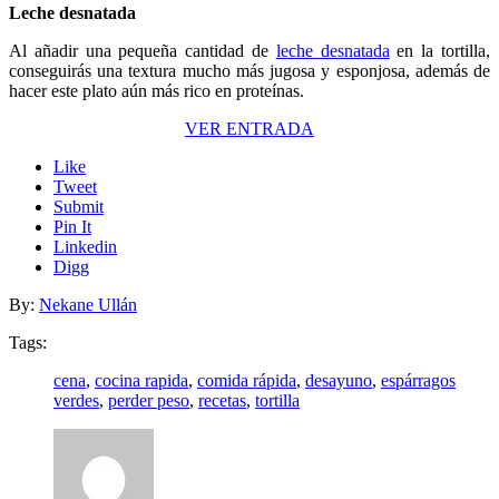
Leche desnatada
Al añadir una pequeña cantidad de
leche desnatada
en la tortilla,
conseguirás una textura mucho más jugosa y esponjosa, además de
hacer este plato aún más rico en proteínas.
VER ENTRADA
Like
Tweet
Submit
Pin It
Linkedin
Digg
By:
Nekane Ullán
Tags:
cena
,
cocina rapida
,
comida rápida
,
desayuno
,
espárragos
verdes
,
perder peso
,
recetas
,
tortilla