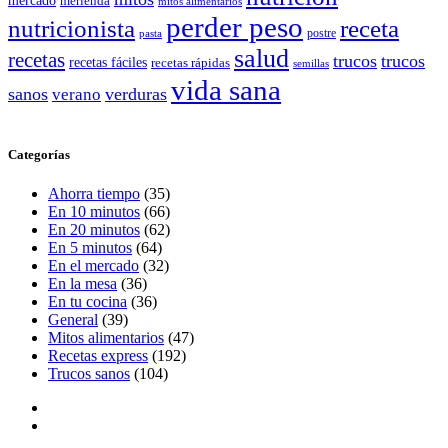
mercado
merienda
mitos alimentarios
perder peso
nutricionista
receta
postre
pasta
salud
recetas
trucos
trucos
recetas fáciles
recetas rápidas
semillas
vida sana
sanos
verano
verduras
Categorías
Ahorra tiempo
(35)
En 10 minutos
(66)
En 20 minutos
(62)
En 5 minutos
(64)
En el mercado
(32)
En la mesa
(36)
En tu cocina
(36)
General
(39)
Mitos alimentarios
(47)
Recetas express
(192)
Trucos sanos
(104)